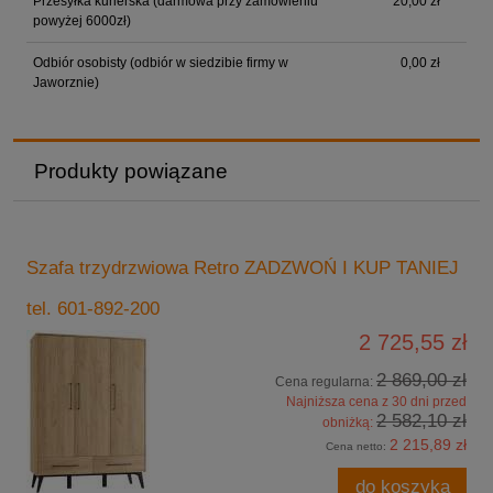
Przesyłka kurierska (darmowa przy zamówieniu
20,00 zł
powyżej 6000zł)
Odbiór osobisty (odbiór w siedzibie firmy w
0,00 zł
Jaworznie)
Produkty powiązane
Szafa trzydrzwiowa Retro ZADZWOŃ I KUP TANIEJ
tel. 601-892-200
2 725,55 zł
2 869,00 zł
Cena regularna:
Najniższa cena z 30 dni przed
2 582,10 zł
obniżką:
2 215,89 zł
Cena netto:
do koszyka