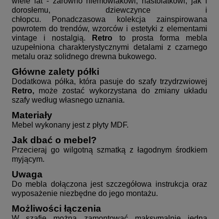
wiele lat - zarówno niemowlakowi, nastolatkowi, jak i
dorosłemu, dziewczynce i
chłopcu. Ponadczasowa kolekcja zainspirowana
powrotem do trendów, wzorców i estetyki z elementami
vintage i nostalgią.
Retro
to prosta forma mebla
uzupełniona charakterystycznymi detalami z czarnego
metalu oraz solidnego drewna bukowego.
Główne zalety półki
Dodatkowa półka, która pasuje do szafy trzydrzwiowej
Retro,
może zostać wykorzystana do zmiany układu
szafy według własnego uznania.
Materiały
Mebel wykonany jest z płyty MDF.
Jak dbać o mebel?
Przecieraj go wilgotną szmatką z łagodnym środkiem
myjącym.
Uwaga
Do mebla dołączona jest szczegółowa instrukcja oraz
wyposażenie niezbędne do jego montażu.
Możliwości łączenia
W szafie można zamontować maksymalnie jedną