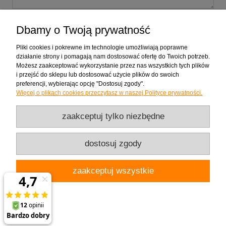
wyślij
Dbamy o Twoją prywatność
Pliki cookies i pokrewne im technologie umożliwiają poprawne
działanie strony i pomagają nam dostosować ofertę do Twoich potrzeb.
Możesz zaakceptować wykorzystanie przez nas wszystkich tych plików
Zakupy
i przejść do sklepu lub dostosować użycie plików do swoich
preferencji, wybierając opcję "Dostosuj zgody".
Więcej o plikach cookies przeczytasz w naszej Polityce prywatności.
Pomoc
zaakceptuj tylko niezbędne
Moje konto
dostosuj zgody
Informacje
zaakceptuj wszystkie
Użytkowanie sklepu oznacza zgodę na wykorzystywanie plików cookies. Szczegółowe
informacje znajdują się w zakładce
Polityce prywatności
.
pokaż pełną wersję strony
Chętnie odpowiem na pytanie
Sklep internetowy Shoper.pl