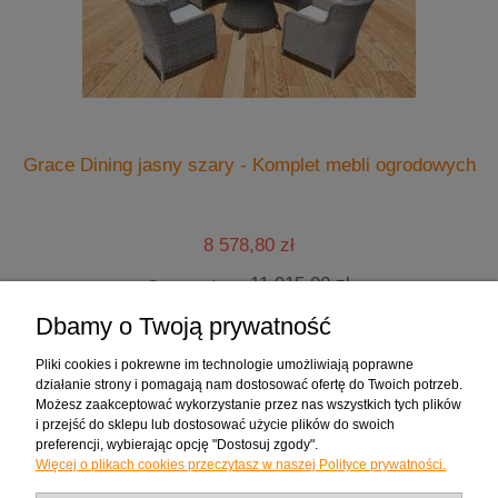
.
Grace Dining jasny szary - Komplet mebli ogrodowych
8 578,80 zł
11 915,00 zł
Cena regularna:
8 578,80 zł
Najniższa cena:
Dbamy o Twoją prywatność
do koszyka
Pliki cookies i pokrewne im technologie umożliwiają poprawne
działanie strony i pomagają nam dostosować ofertę do Twoich potrzeb.
Możesz zaakceptować wykorzystanie przez nas wszystkich tych plików
Zakupy
i przejść do sklepu lub dostosować użycie plików do swoich
preferencji, wybierając opcję "Dostosuj zgody".
Więcej o plikach cookies przeczytasz w naszej Polityce prywatności.
Pomoc