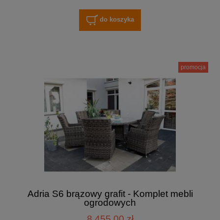
do koszyka
promocja
Adria S6 brązowy grafit - Komplet mebli
ogrodowych
8 455,00 zł