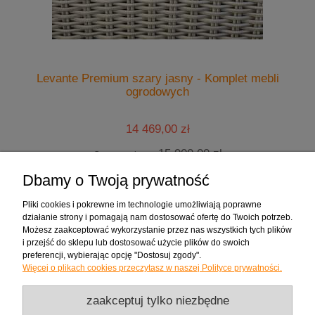
Levante Premium szary jasny - Komplet mebli
ogrodowych
14 469,00 zł
15 900,00 zł
Cena regularna:
14 469,00 zł
Najniższa cena:
Dbamy o Twoją prywatność
do koszyka
Pliki cookies i pokrewne im technologie umożliwiają poprawne
działanie strony i pomagają nam dostosować ofertę do Twoich potrzeb.
Możesz zaakceptować wykorzystanie przez nas wszystkich tych plików
Zakupy
i przejść do sklepu lub dostosować użycie plików do swoich
preferencji, wybierając opcję "Dostosuj zgody".
Więcej o plikach cookies przeczytasz w naszej Polityce prywatności.
Pomoc
zaakceptuj tylko niezbędne
Moje konto