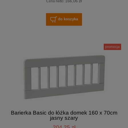
166,06 zł
Cena netto:
do koszyka
promocja
Barierka Basic do łóżka domek 160 x 70cm
jasny szary
204,25 zł