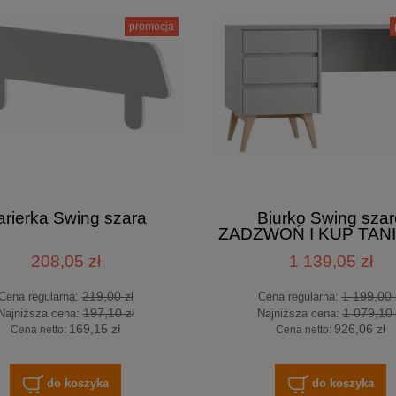
promocja
arierka Swing szara
Biurko Swing szar
ZADZWOŃ I KUP TANIE
601-892-200
208,05 zł
1 139,05 zł
219,00 zł
1 199,00 
Cena regularna:
Cena regularna:
197,10 zł
1 079,10 
Najniższa cena:
Najniższa cena:
169,15 zł
926,06 zł
Cena netto:
Cena netto:
do koszyka
do koszyka