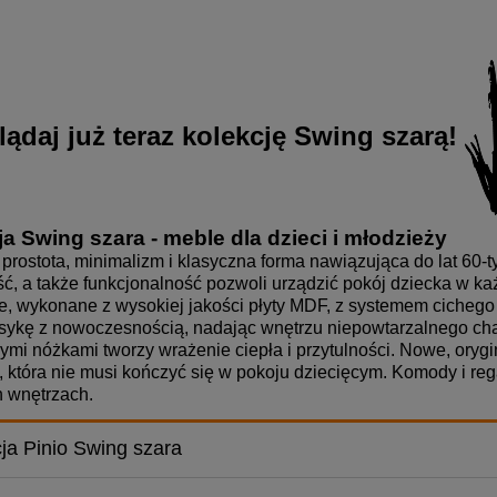
lądaj już teraz kolekcję Swing szarą!
a Swing szara - meble dla dzieci i młodzieży
 prostota, minimalizm i klasyczna forma nawiązująca do lat 60-
, a także funkcjonalność pozwoli urządzić pokój dziecka w każ
ne, wykonane z wysokiej jakości płyty MDF, z systemem cicheg
asykę z nowoczesnością, nadając wnętrzu niepowtarzalnego char
ymi nóżkami tworzy wrażenie ciepła i przytulności. Nowe, oryg
, która nie musi kończyć się w pokoju dziecięcym. Komody i reg
h wnętrzach.
ja Pinio Swing szara