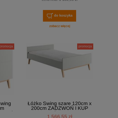
do koszyka
zobacz więcej
promocja
promocja
Swing
Łóżko Swing szare 120cm x
cm
200cm ZADZWOŃ I KUP
J tel.
TANIEJ tel. 601-892-200
1 566,55 zł