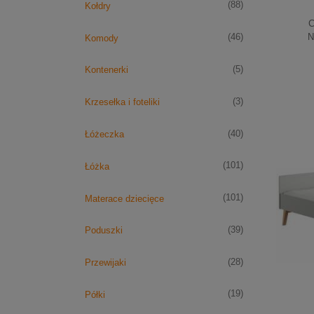
(88)
Kołdry
C
N
(46)
Komody
(5)
Kontenerki
(3)
Krzesełka i foteliki
(40)
Łóżeczka
(101)
Łóżka
(101)
Materace dziecięce
(39)
Poduszki
(28)
Przewijaki
(19)
Półki