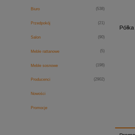
(538)
Biuro
(21)
Przedpokój
Półka
(90)
Salon
(5)
Meble rattanowe
(198)
Meble sosnowe
(2902)
Producenci
Nowości
Promocje