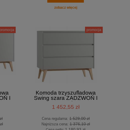
zobacz więcej
promocja
promocja
owa
Komoda trzyszufladowa
OŃ I
Swing szara ZADZWOŃ I
-892-
KUP TANIEJ tel. 601-892-
1 452,55 zł
200
zł
1 529,00 zł
Cena regularna:
zł
1 376,10 zł
Najniższa cena:
1 180,93 zł
Cena netto: