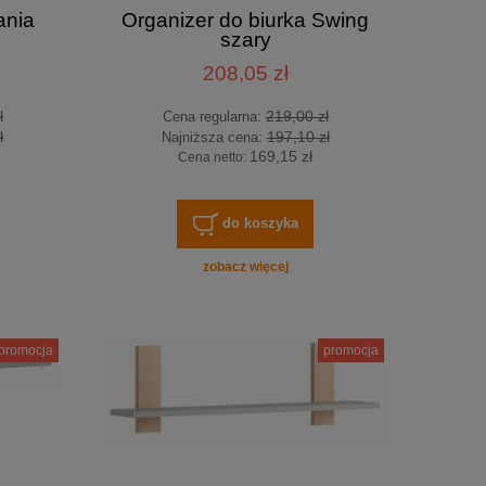
ania
Organizer do biurka Swing
szary
208,05 zł
ł
219,00 zł
Cena regularna:
ł
197,10 zł
Najniższa cena:
169,15 zł
Cena netto:
do koszyka
zobacz więcej
promocja
promocja