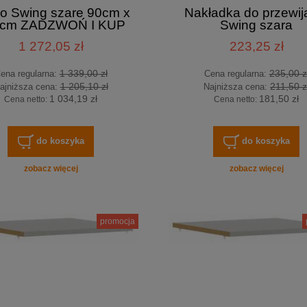
o Swing szare 90cm x
Nakładka do przewij
cm ZADZWOŃ I KUP
Swing szara
IEJ tel. 601-892-200
1 272,05 zł
223,25 zł
1 339,00 zł
235,00 z
ena regularna:
Cena regularna:
1 205,10 zł
211,50 z
ajniższa cena:
Najniższa cena:
1 034,19 zł
181,50 zł
Cena netto:
Cena netto:
do koszyka
do koszyka
zobacz więcej
zobacz więcej
promocja