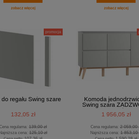
zobacz więcej
zobacz więcej
promocja
 do regału Swing szare
Komoda jednodrzwi
Swing szara ZADZW
KUP TANIEJ tel. 601
132,05 zł
1 956,05 zł
200
139,00 zł
2 059,00 
Cena regularna:
Cena regularna:
125,10 zł
1 853,10 
Najniższa cena:
Najniższa cena:
107,36 zł
1 590,28 zł
Cena netto:
Cena netto: