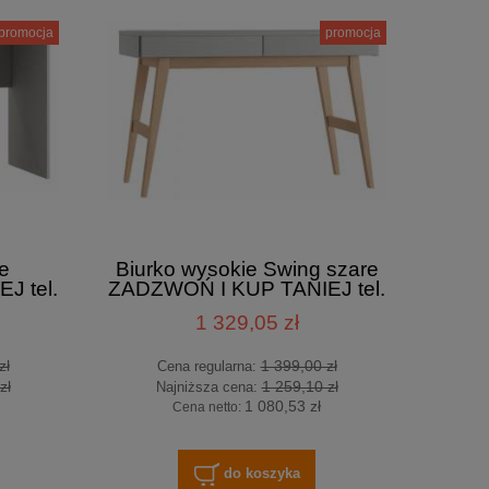
promocja
promocja
e
Biurko wysokie Swing szare
J tel.
ZADZWOŃ I KUP TANIEJ tel.
601-892-200
1 329,05 zł
zł
1 399,00 zł
Cena regularna:
zł
1 259,10 zł
Najniższa cena:
1 080,53 zł
Cena netto:
do koszyka