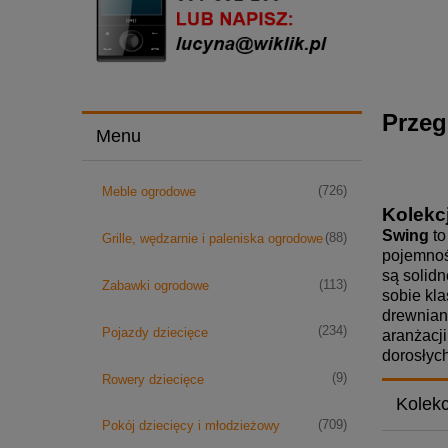
Przeg
Menu
(726)
Meble ogrodowe
Kolekcj
Swing
to
(88)
Grille, wędzarnie i paleniska ogrodowe
pojemność
są solid
(113)
Zabawki ogrodowe
sobie kl
drewnian
(234)
Pojazdy dziecięce
aranżacji
dorosłyc
(9)
Rowery dziecięce
Kolekc
(709)
Pokój dziecięcy i młodzieżowy