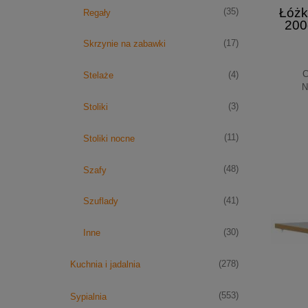
Łóżk
(35)
Regały
200
TAN
(17)
Skrzynie na zabawki
C
(4)
Stelaże
N
(3)
Stoliki
(11)
Stoliki nocne
(48)
Szafy
(41)
Szuflady
(30)
Inne
(278)
Kuchnia i jadalnia
(553)
Sypialnia