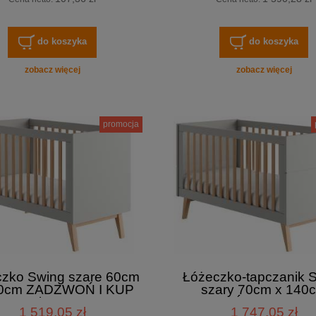
do koszyka
do koszyka
zobacz więcej
zobacz więcej
promocja
zko Swing szare 60cm
Łóżeczko-tapczanik 
20cm ZADZWOŃ I KUP
szary 70cm x 140
IEJ tel. 601-892-200
ZADZWOŃ I KUP TANIE
1 519,05 zł
1 747,05 zł
601-892-200