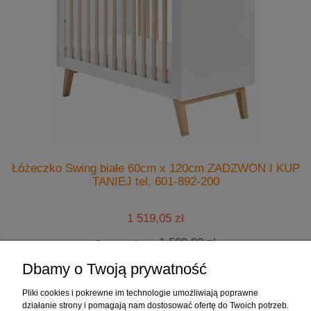
Łóżeczko Swing białe 60cm x 120cm ZADZWOŃ I KUP
TANIEJ tel. 601-892-200
1 519,05 zł
1 599,00 zł
Cena regularna:
1 439,10 zł
Najniższa cena:
Dbamy o Twoją prywatność
do koszyka
Pliki cookies i pokrewne im technologie umożliwiają poprawne
działanie strony i pomagają nam dostosować ofertę do Twoich potrzeb.