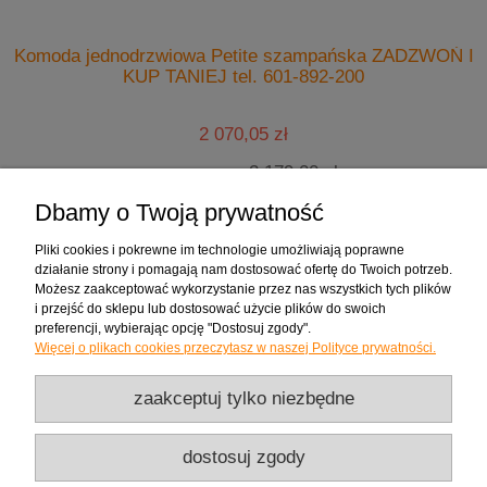
Komoda jednodrzwiowa Petite szampańska ZADZWOŃ I
KUP TANIEJ tel. 601-892-200
2 070,05 zł
2 179,00 zł
Cena regularna:
1 961,10 zł
Najniższa cena:
Dbamy o Twoją prywatność
do koszyka
Pliki cookies i pokrewne im technologie umożliwiają poprawne
działanie strony i pomagają nam dostosować ofertę do Twoich potrzeb.
Możesz zaakceptować wykorzystanie przez nas wszystkich tych plików
Zakupy
i przejść do sklepu lub dostosować użycie plików do swoich
preferencji, wybierając opcję "Dostosuj zgody".
Więcej o plikach cookies przeczytasz w naszej Polityce prywatności.
Pomoc
zaakceptuj tylko niezbędne
Moje konto
dostosuj zgody
Informacje