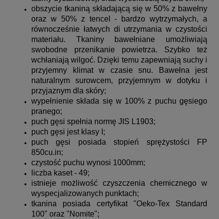
obszycie tkaniną składającą się w 50% z bawełny
oraz w 50% z tencel - bardzo wytrzymałych, a
równocześnie łatwych di utrzymania w czystości
materiału. Tkaniny bawełniane umożliwiają
swobodne przenikanie powietrza. Szybko też
wchłaniają wilgoć. Dzięki temu zapewniają suchy i
przyjemny klimat w czasie snu. Bawełna jest
naturalnym surowcem, przyjemnym w dotyku i
przyjaznym dla skóry;
wypełnienie składa się w 100% z puchu gęsiego
pranego;
puch gęsi spełnia normę JIS L1903;
puch gęsi jest klasy I;
puch gęsi posiada stopień sprężystości FP
850cu.in;
czystość puchu wynosi 1000mm;
liczba kaset - 49;
istnieje możliwość czyszczenia chemicznego w
wyspecjalizowanych punktach;
tkanina posiada certyfikat "Oeko-Tex Standard
100" oraz "Nomite";