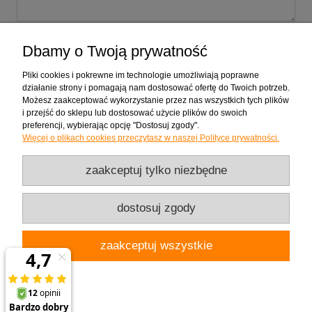
wyślij
Dbamy o Twoją prywatność
Pliki cookies i pokrewne im technologie umożliwiają poprawne
działanie strony i pomagają nam dostosować ofertę do Twoich potrzeb.
Możesz zaakceptować wykorzystanie przez nas wszystkich tych plików
Zakupy
i przejść do sklepu lub dostosować użycie plików do swoich
preferencji, wybierając opcję "Dostosuj zgody".
Więcej o plikach cookies przeczytasz w naszej Polityce prywatności.
Pomoc
zaakceptuj tylko niezbędne
Moje konto
dostosuj zgody
Informacje
zaakceptuj wszystkie
Użytkowanie sklepu oznacza zgodę na wykorzystywanie plików cookies. Szczegółowe
informacje znajdują się w zakładce
Polityce prywatności
.
pokaż pełną wersję strony
Chętnie odpowiem na pytanie