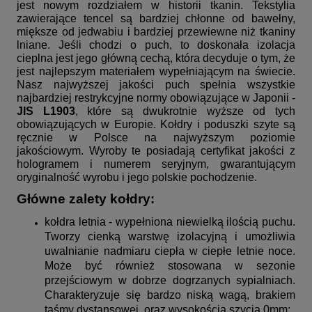
jest nowym rozdziałem w historii tkanin. Tekstylia
zawierające tencel są bardziej chłonne od bawełny,
miększe od jedwabiu i bardziej przewiewne niż tkaniny
lniane. Jeśli chodzi o puch, to doskonała izolacja
cieplna jest jego główną cechą, która decyduje o tym, że
jest najlepszym materiałem wypełniającym na świecie.
Nasz najwyższej jakości puch spełnia wszystkie
najbardziej restrykcyjne normy obowiązujące w Japonii -
JIS L1903
, które są dwukrotnie wyższe od tych
obowiązujących w Europie. Kołdry i poduszki szyte są
ręcznie w Polsce na najwyższym poziomie
jakościowym. Wyroby te posiadają certyfikat jakości z
hologramem i numerem seryjnym, gwarantującym
oryginalność wyrobu i jego polskie pochodzenie.
Główne zalety kołdry:
kołdra letnia - wypełniona niewielką ilością puchu.
Tworzy cienką warstwę izolacyjną i umożliwia
uwalnianie nadmiaru ciepła w ciepłe letnie noce.
Może być również stosowana w sezonie
przejściowym w dobrze dogrzanych sypialniach.
Charakteryzuje się bardzo niską wagą, brakiem
taśmy dystansowej, oraz wysokością szycia 0mm;