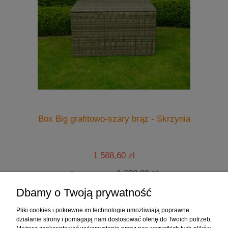
Box Big grafitowo-szary brąz - Skrzynia
1 588,60 zł
1 690,00 zł
Cena regularna:
1 588,60 zł
Najniższa cena:
Dbamy o Twoją prywatność
do koszyka
Pliki cookies i pokrewne im technologie umożliwiają poprawne
działanie strony i pomagają nam dostosować ofertę do Twoich potrzeb.