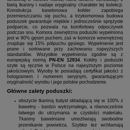
bielą tkaniny i nadaje oryginalny charakter tej kolekcji.
Konstrukcja kasetonowa kołder zapobiega
przemieszczaniu się puchu, a trzykomorowa budowa
poduszek gwarantuje miękkie i jednocześnie sprężyste
podparcie, co pozwala na komfortowy odpoczynek
podczas snu. Komora zewnętrzna poduszki wypełniona
jest w 90% gęsim puchem, zaś w komorze wewnętrznej
znajduje się 15% półpuchu gęsiego. Wypełnienie jest
prane i sortowane przy zachowaniu najwyższych
standardów. Wszystkie wypełnienia zgodne są z
europejską normą
PN-EN 12934
. Kołdry i poduszki
szyte są ręcznie w Polsce na najwyższym poziomie
jakościowym. Wyroby te posiadają certyfikat jakości z
hologramem i numerem seryjnym, gwarantującym
oryginalność wyrobu i jego polskie pochodzenie.
Główne zalety poduszki:
obszycie tkaniną batyst składającą się w 100% z
bawełny - bardzo wytrzymałego, a równocześnie
łatwego do utrzymania w czystości materiału.
Tkaniny bawełniane umożliwiają swobodne
przenikanie powietrza. Szybko też wchłaniają