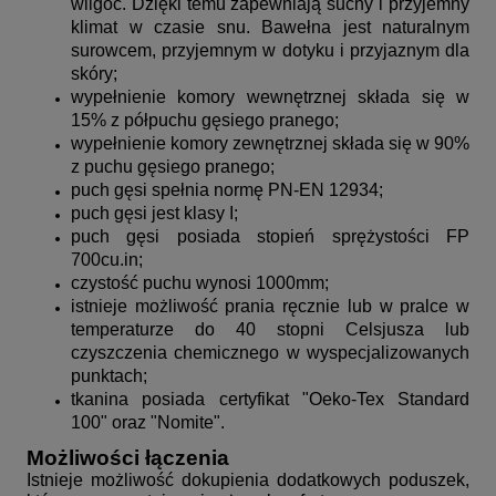
wilgoć. Dzięki temu zapewniają suchy i przyjemny
klimat w czasie snu. Bawełna jest naturalnym
surowcem, przyjemnym w dotyku i przyjaznym dla
skóry;
wypełnienie komory wewnętrznej składa się w
15% z półpuchu gęsiego pranego;
wypełnienie komory zewnętrznej składa się w 90%
z puchu gęsiego pranego;
puch gęsi spełnia normę PN-EN 12934;
puch gęsi jest klasy I;
puch gęsi posiada stopień sprężystości FP
700cu.in;
czystość puchu wynosi 1000mm;
istnieje możliwość prania ręcznie lub w pralce w
temperaturze do 40 stopni Celsjusza lub
czyszczenia chemicznego w wyspecjalizowanych
punktach;
tkanina posiada certyfikat "Oeko-Tex Standard
100" oraz "Nomite".
Możliwości łączenia
Istnieje możliwość dokupienia dodatkowych poduszek,