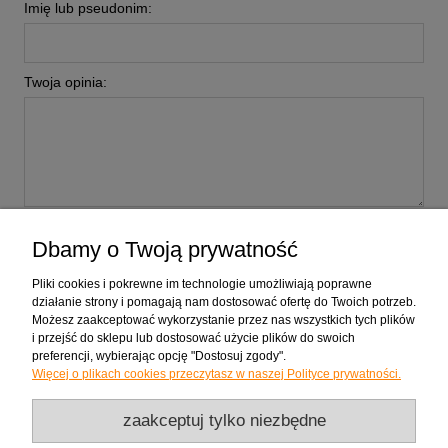
Imię lub pseudonim:
Twoja opinia:
wyślij
Dbamy o Twoją prywatność
Pliki cookies i pokrewne im technologie umożliwiają poprawne
działanie strony i pomagają nam dostosować ofertę do Twoich potrzeb.
Możesz zaakceptować wykorzystanie przez nas wszystkich tych plików
Zakupy
i przejść do sklepu lub dostosować użycie plików do swoich
preferencji, wybierając opcję "Dostosuj zgody".
Więcej o plikach cookies przeczytasz w naszej Polityce prywatności.
Pomoc
zaakceptuj tylko niezbędne
Moje konto