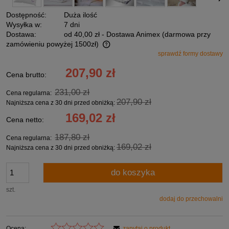
Dostępność:
Duża ilość
Wysyłka w:
7 dni
Dostawa:
od 40,00 zł
- Dostawa Animex (darmowa przy
zamówieniu powyżej 1500zł)
sprawdź formy dostawy
Cena nie zawiera ewentualnych kosztów płatności
207,90 zł
Cena brutto:
231,00 zł
Cena regularna:
207,90 zł
Najniższa cena z 30 dni przed obniżką:
169,02 zł
Cena netto:
187,80 zł
Cena regularna:
169,02 zł
Najniższa cena z 30 dni przed obniżką:
do koszyka
szt.
dodaj do przechowalni
Ocena:
zapytaj o produkt