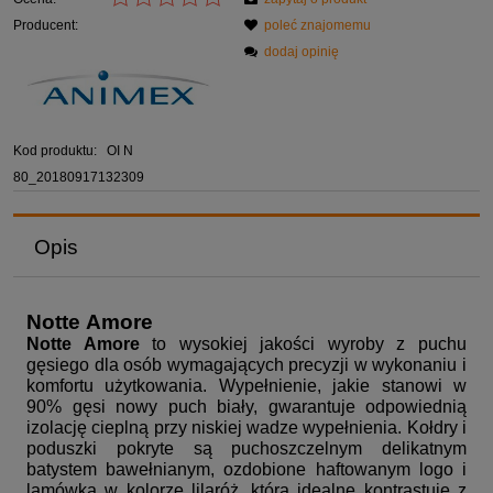
Producent:
poleć znajomemu
dodaj opinię
Kod produktu:
OI N
80_20180917132309
Opis
Notte Amore
Notte Amore
to wysokiej jakości wyroby z puchu
gęsiego dla osób wymagających precyzji w wykonaniu i
komfortu użytkowania. Wypełnienie, jakie stanowi w
90% gęsi nowy puch biały, gwarantuje odpowiednią
izolację cieplną przy niskiej wadze wypełnienia. Kołdry i
poduszki pokryte są puchoszczelnym delikatnym
batystem bawełnianym, ozdobione haftowanym logo i
lamówką w kolorze lilaróż, która idealne kontrastuje z