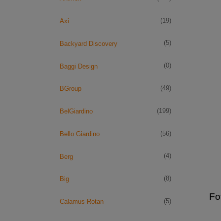
(19)
Axi
(5)
Backyard Discovery
(0)
Baggi Design
(49)
BGroup
(199)
BelGiardino
(56)
Bello Giardino
(4)
Berg
(8)
Big
Fo
(5)
Calamus Rotan