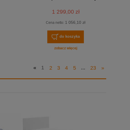
1 299,00 zł
1 056,10 zł
Cena netto:
do koszyka
zobacz więcej
«
1
2
3
4
5
...
23
»