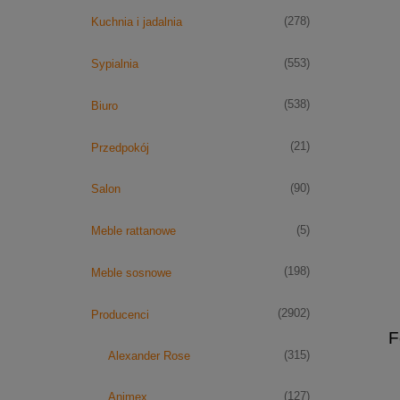
(278)
Kuchnia i jadalnia
(553)
Sypialnia
(538)
Biuro
(21)
Przedpokój
(90)
Salon
(5)
Meble rattanowe
(198)
Meble sosnowe
(2902)
Producenci
F
(315)
Alexander Rose
(127)
Animex