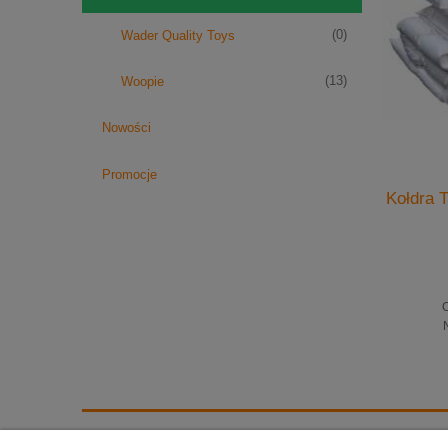
(0)
Wader Quality Toys
(13)
Woopie
Nowości
Promocje
Półka do szafy dwudrzwiowej Swing
Kołdra 
szara
80,75 zł
85,00 zł
Cena regularna:
C
76,50 zł
Najniższa cena:
do koszyka