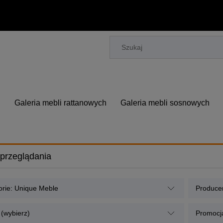
h
Galeria mebli rattanowych
Galeria mebli sosnowych
przeglądania
orie: Unique Meble
Producen
 (wybierz)
Promocja