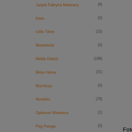
(9)
Janpol Fabryka Materacy
(0)
Klein
(15)
Little Tikes
(0)
Masterkidz
(198)
Meble Doktór
(31)
Miloo Home
(0)
Mochtoys
(78)
Novelies
(2)
Optimum Materace
(0)
Peg Perego
Fot