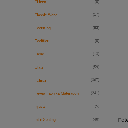
(0)
Chicco
(17)
Classic World
(83)
CookKing
(0)
Ecoiffier
(13)
Feber
(59)
Glatz
(367)
Halmar
(241)
Hevea Fabryka Materaców
(5)
Injusa
Fote
(48)
Intar Seating