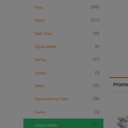
(250)
Pinio
(217)
Ramiz
(15)
Rolly Toys
(0)
Signal Meble
(27)
SitPlus
(3)
Smoby
Promo
(25)
Step2
(58)
Suncomfort by Glatz
(1)
Sunny
(340)
Unique Meble