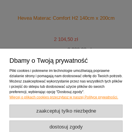
l.
Hevea Materac Comfort H2 140cm x 200cm
2 104,50 zł
2 300,00 zł
Cena regularna:
2 104,50 zł
Najniższa cena:
Dbamy o Twoją prywatność
do koszyka
Pliki cookies i pokrewne im technologie umożliwiają poprawne
działanie strony i pomagają nam dostosować ofertę do Twoich potrzeb.
Możesz zaakceptować wykorzystanie przez nas wszystkich tych plików
Zakupy
i przejść do sklepu lub dostosować użycie plików do swoich
preferencji, wybierając opcję "Dostosuj zgody".
Więcej o plikach cookies przeczytasz w naszej Polityce prywatności.
Pomoc
zaakceptuj tylko niezbędne
Moje konto
dostosuj zgody
Informacje