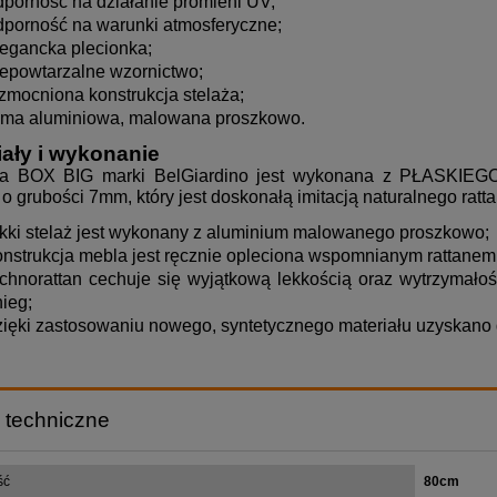
dporność na działanie promieni UV;
dporność na warunki atmosferyczne;
legancka plecionka;
iepowtarzalne wzornictwo;
zmocniona konstrukcja stelaża;
ama aluminiowa, malowana proszkowo.
iały i wykonanie
ia BOX BIG marki BelGiardino jest wykonana z PŁASKIE
o grubości 7mm, który jest doskonałą imitacją naturalnego ratta
ekki stelaż jest wykonany z aluminium malowanego proszkowo;
onstrukcja mebla jest ręcznie opleciona wspomnianym rattanem P
echnorattan cechuje się wyjątkową lekkością oraz wytrzymałoś
nieg;
zięki zastosowaniu nowego, syntetycznego materiału uzyskano 
 techniczne
ść
80cm