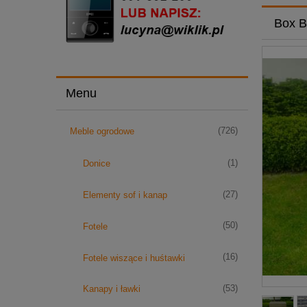
Box B
Menu
(726)
Meble ogrodowe
(1)
Donice
(27)
Elementy sof i kanap
(50)
Fotele
(16)
Fotele wiszące i huśtawki
(53)
Kanapy i ławki