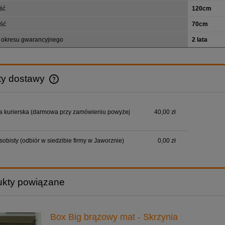
ść
120cm
ść
70cm
 okresu gwarancyjnego
2 lata
ty dostawy
Cena nie zawiera ewentualnych kosztów
a kurierska (darmowa przy zamówieniu powyżej
40,00 zł
płatności
sobisty (odbiór w siedzibie firmy w Jaworznie)
0,00 zł
ukty powiązane
Box Big brązowy mat - Skrzynia