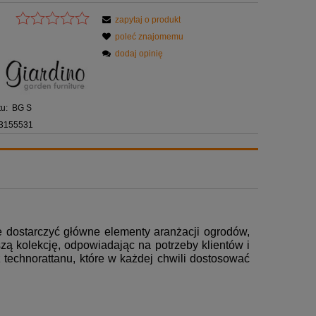
zapytaj o produkt
poleć znajomemu
dodaj opinię
u:
BG S
3155531
e dostarczyć główne elementy aranżacji ogrodów,
ą kolekcję, odpowiadając na potrzeby klientów i
 technorattanu, które w każdej chwili dostosować