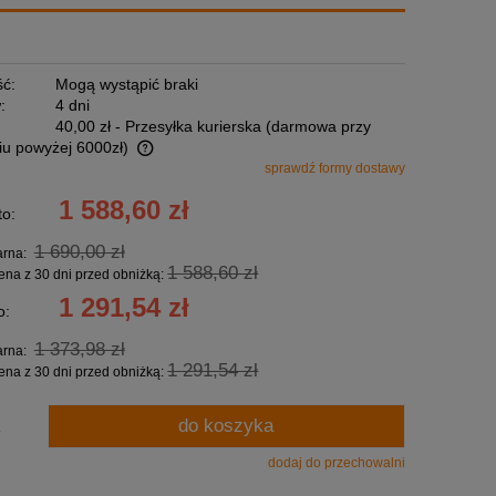
ć:
Mogą wystąpić braki
:
4 dni
40,00 zł
- Przesyłka kurierska (darmowa przy
u powyżej 6000zł)
sprawdź formy dostawy
ntualnych kosztów
1 588,60 zł
to:
1 690,00 zł
arna:
1 588,60 zł
ena z 30 dni przed obniżką:
1 291,54 zł
o:
1 373,98 zł
arna:
1 291,54 zł
ena z 30 dni przed obniżką:
do koszyka
.
dodaj do przechowalni