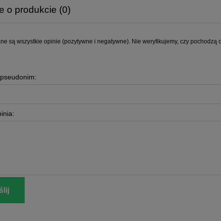
e o produkcie (0)
ne są wszystkie opinie (pozytywne i negatywne). Nie weryfikujemy, czy pochodzą on
 pseudonim:
inia:
lij