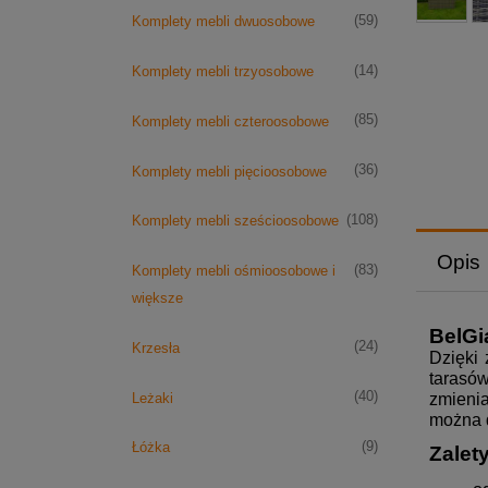
(59)
Komplety mebli dwuosobowe
(14)
Komplety mebli trzyosobowe
(85)
Komplety mebli czteroosobowe
(36)
Komplety mebli pięcioosobowe
(108)
Komplety mebli sześcioosobowe
Opis
(83)
Komplety mebli ośmioosobowe i
większe
BelGi
(24)
Krzesła
Dzięki 
tarasów
(40)
Leżaki
zmienia
można d
(9)
Łóżka
Zalet