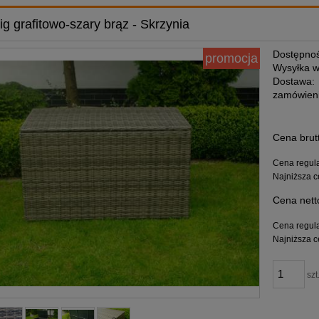
ig grafitowo-szary brąz - Skrzynia
Dostępnoś
promocja
Wysyłka w
Dostawa:
zamówieni
Cena nie zawiera ewe
Cena brut
płatności
Cena regul
Najniższa c
Cena nett
Cena regul
Najniższa c
szt