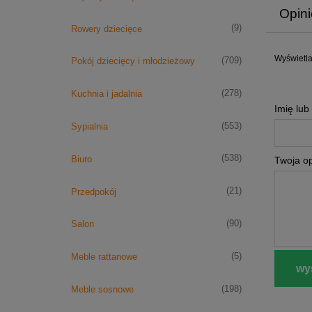
Opini
(9)
Rowery dziecięce
Wyświetla
(709)
Pokój dziecięcy i młodzieżowy
(278)
Kuchnia i jadalnia
Imię lub
(553)
Sypialnia
(538)
Biuro
Twoja op
(21)
Przedpokój
(90)
Salon
(5)
Meble rattanowe
wyś
(198)
Meble sosnowe