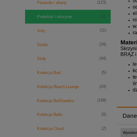
o
(123)
Parasole i altany
o
e
(14)
Podnóżki i skrzynie
n
w
(11)
Sofy
r
Mater
(34)
Stoliki
Skrzyn
BRĄZ i 
(44)
Stoły
l
k
(5)
Kolekcja Bart
t
ś
(24)
Kolekcja Beach Lounge
d
(199)
Kolekcja BelGiardino
(0)
Kolekcja Bello
Dane
(2)
Kolekcja Cloud
Wysoko