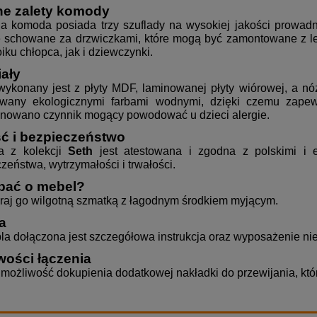
e zalety komody
a komoda posiada trzy szuflady na wysokiej jakości prowad
 schowane za drzwiczkami, które mogą być zamontowane z lew
iku chłopca, jak i dziewczynki.
iały
ykonany jest z płyty MDF, laminowanej płyty wiórowej, a nó
wany ekologicznymi farbami wodnymi, dzięki czemu zape
inowano czynnik mogący powodować u dzieci alergie.
ć i bezpieczeństwo
 z kolekcji
Seth
jest atestowana i zgodna z polskimi i
zeństwa, wytrzymałości i trwałości.
bać o mebel?
raj go wilgotną szmatką z łagodnym środkiem myjącym.
a
a dołączona jest szczegółowa instrukcja oraz wyposażenie ni
wości łączenia
e możliwość dokupienia dodatkowej nakładki do przewijania, któ