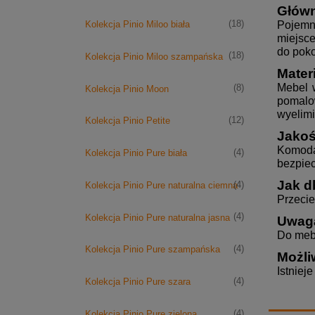
Główn
Pojemn
(18)
Kolekcja Pinio Miloo biała
miejsce
do poko
(18)
Kolekcja Pinio Miloo szampańska
Mater
Mebel w
(8)
Kolekcja Pinio Moon
pomalo
wyelim
(12)
Kolekcja Pinio Petite
Jakoś
Komoda
(4)
Kolekcja Pinio Pure biała
bezpiec
Jak d
(4)
Kolekcja Pinio Pure naturalna ciemna
Przecie
(4)
Kolekcja Pinio Pure naturalna jasna
Uwag
Do mebl
(4)
Kolekcja Pinio Pure szampańska
Możli
Istniej
(4)
Kolekcja Pinio Pure szara
(4)
Kolekcja Pinio Pure zielona