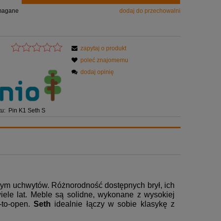
magane
dodaj do przechowalni
zapytaj o produkt
poleć znajomemu
dodaj opinię
u:
Pin K1 Seth S
nym uchwytów. Różnorodność dostępnych brył, ich
iele lat. Meble są solidne, wykonane z wysokiej
-to-open.
Seth
idealnie łączy w sobie klasykę z