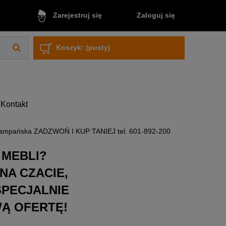
Zaloguj się
Zarejestruj się
Koszyk:
(pusty)
Kontakt
zampańska ZADZWOŃ I KUP TANIEJ tel. 601-892-200
 MEBLI?
NA CZACIE,
SPECJALNIE
WĄ OFERTĘ!