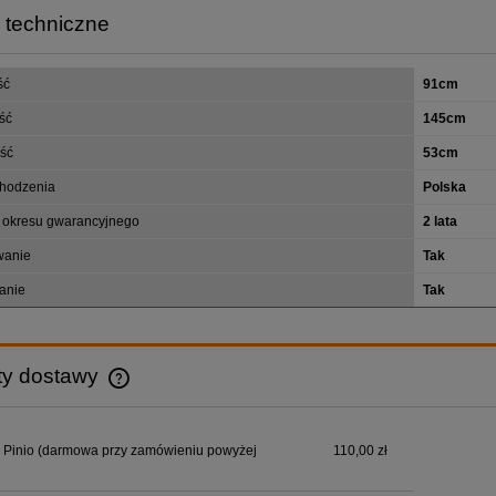
 techniczne
ść
91cm
ść
145cm
ść
53cm
chodzenia
Polska
 okresu gwarancyjnego
2 lata
wanie
Tak
anie
Tak
ty dostawy
Cena nie zawiera ewentualnych kosztów
 Pinio (darmowa przy zamówieniu powyżej
110,00 zł
płatności