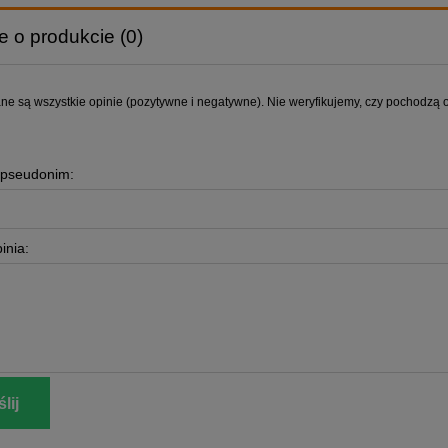
e o produkcie (0)
ne są wszystkie opinie (pozytywne i negatywne). Nie weryfikujemy, czy pochodzą on
 pseudonim:
inia:
lij