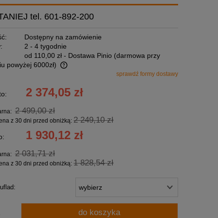
NIEJ tel. 601-892-200
ć:
Dostępny na zamówienie
:
2 - 4 tygodnie
od 110,00 zł
- Dostawa Pinio (darmowa przy
u powyżej 6000zł)
sprawdź formy dostawy
ntualnych kosztów
2 374,05 zł
to:
2 499,00 zł
arna:
2 249,10 zł
ena z 30 dni przed obniżką:
1 930,12 zł
o:
2 031,71 zł
arna:
1 828,54 zł
ena z 30 dni przed obniżką:
uflad:
do koszyka
.