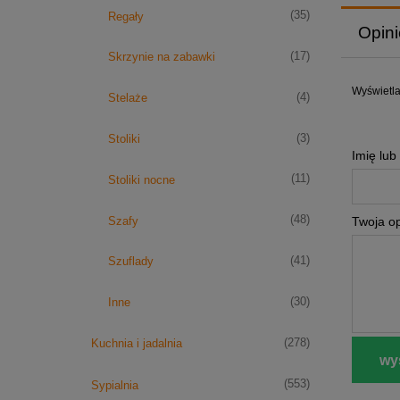
(35)
Regały
Opini
(17)
Skrzynie na zabawki
Wyświetla
(4)
Stelaże
(3)
Stoliki
Imię lub
(11)
Stoliki nocne
(48)
Szafy
Twoja op
(41)
Szuflady
(30)
Inne
(278)
Kuchnia i jadalnia
wyś
(553)
Sypialnia