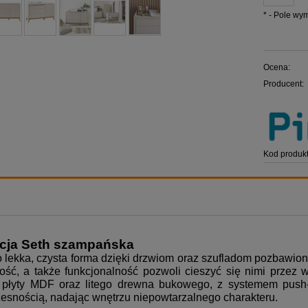
*
- Pole wy
Ocena:
Producent:
Kod produkt
cja Seth szampańska
o lekka, czysta forma dzięki drzwiom oraz szufladom pozbawio
ść, a także funkcjonalność pozwoli cieszyć się nimi przez w
i płyty MDF oraz litego drewna bukowego, z systemem push
snością, nadając wnętrzu niepowtarzalnego charakteru.