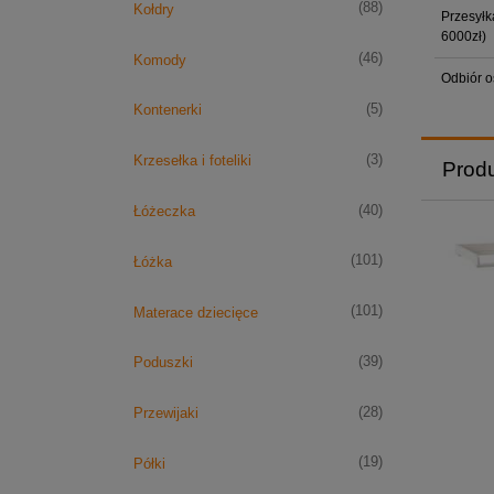
(88)
Kołdry
Przesyłk
6000zł)
(46)
Komody
Odbiór o
(5)
Kontenerki
(3)
Krzesełka i foteliki
Prod
(40)
Łóżeczka
(101)
Łóżka
(101)
Materace dziecięce
(39)
Poduszki
(28)
Przewijaki
(19)
Półki