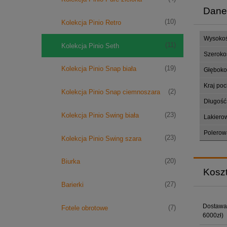
Dane
(10)
Kolekcja Pinio Retro
Wysoko
(11)
Kolekcja Pinio Seth
Szeroko
(19)
Kolekcja Pinio Snap biała
Głęboko
Kraj po
(2)
Kolekcja Pinio Snap ciemnoszara
Długość
(23)
Kolekcja Pinio Swing biała
Lakiero
Polerow
(23)
Kolekcja Pinio Swing szara
(20)
Biurka
Kosz
(27)
Barierki
Dostawa
(7)
Fotele obrotowe
6000zł)