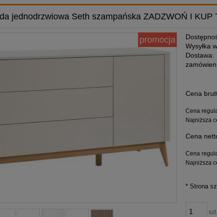
a jednodrzwiowa Seth szampańska ZADZWOŃ I KUP TA
Dostępnoś
promocja
Wysyłka w
Dostawa:
zamówieni
Cena nie zawiera ewe
Cena brut
płatności
Cena regul
Najniższa c
Cena nett
Cena regul
Najniższa c
*
Strona sz
szt